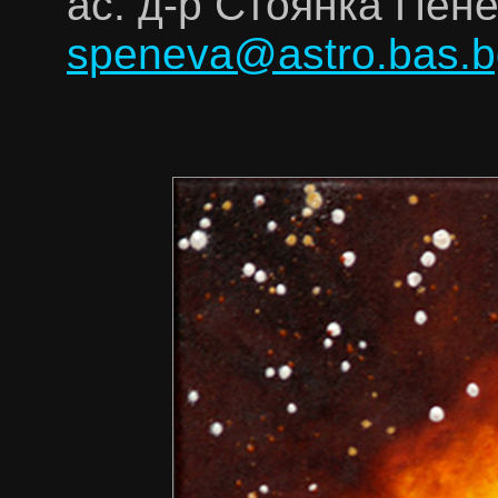
ас. д-р Стоянка Пен
speneva@astro.bas.b