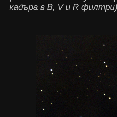
кадъра в B
,
V
и
R
филтри