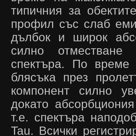
типичния за обектит
профил със слаб еми
дълбок и широк абс
силно отместване
спектъра. По време
блясъка през пролет
компонент силно ув
докато абсорбциония
т.е. спектъра наподо
Tau
. Всички регистри