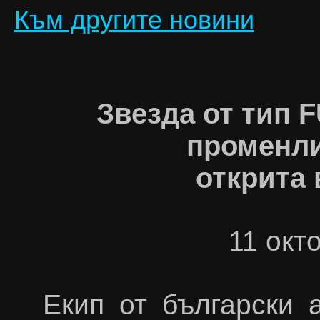
Към другите новини
Звезда от тип F
променли
открита
11 окт
Екип от български 