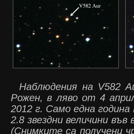
Наблюдения на V
582
A
Рожен, в
ляво от
4
апри
2012 г. Само една година 
2.8 звездни величини във
(Снимките са получени ч