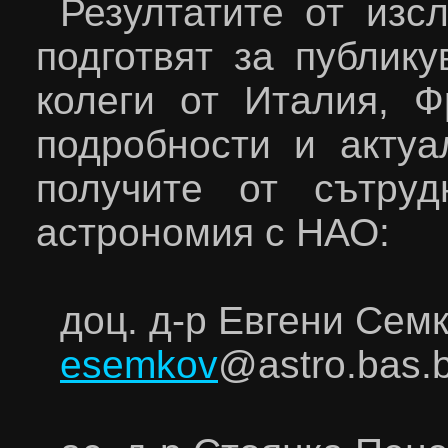
Резултатите от изс
подготвят за публик
колеги от Италия, 
подробности и акту
получите от сътру
астрономия с НАО:
доц. д-р Евгени Сем
esemkov
@
astro
.
bas
.