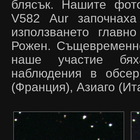
блясък. Нашите фот
V
582
Aur започнаха
използването главн
Рожен. Същевременн
наше участие бях
наблюдения в обсер
(Франция), Азиаго (Ит