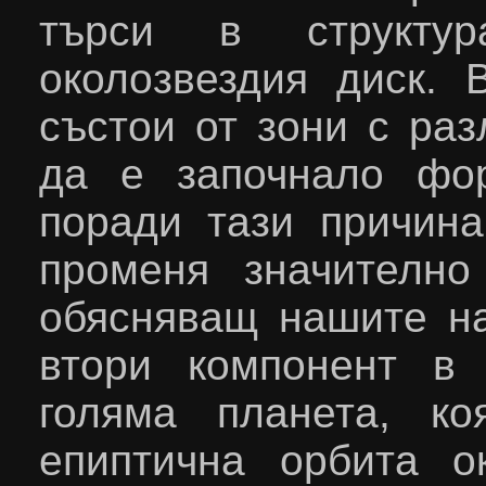
търси в структу
околозвездия диск.
състои от зони с разл
да е започнало фо
поради тази причин
променя значително
обясняващ нашите н
втори компонент в
голяма планета, к
епиптична орбита о