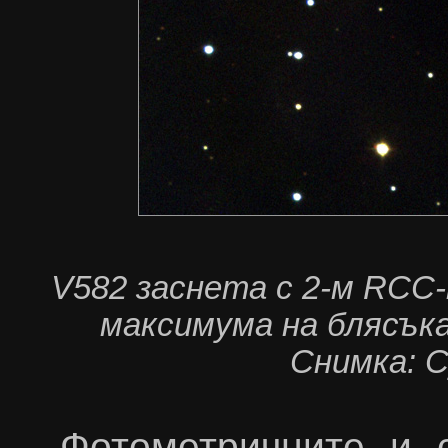
V582
заснета с 2
-
м
RCC
максимума на блясъка
Снимка: С
Фотометричните и 