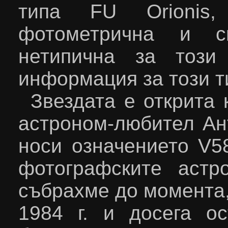
типа FU Orionis,
фотометрична и сп
нетипична за този
информация за този т
Звездата е открита 
астроном-любител Ант
носи означението V
5
фотографските астр
събрахме до момента
1984 г. и досега о