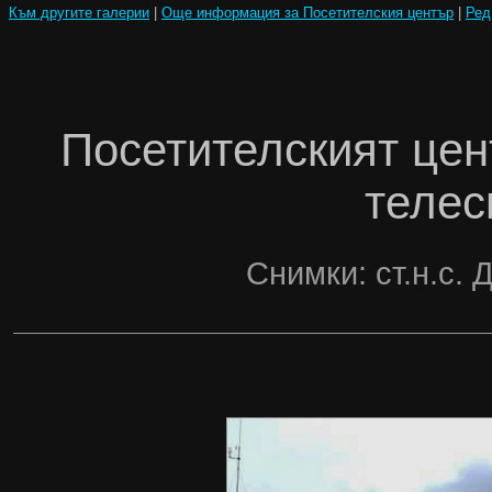
Към другите галерии
|
Още и
нформация за Посетителския център
|
Ред
Посетителският це
телес
Снимки: ст.н.с. 