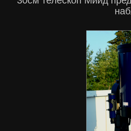
30
см телескоп Мийд пре
на