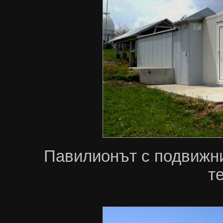
Павилионът с подвижни
т