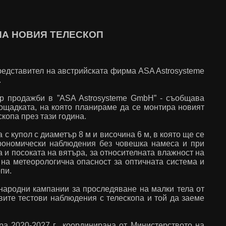
НА НОВИЯ ТЕЛЕСКОП
редставител на австрийската фирма ASA Astrosysteme
.
р продажби в ”ASA Astrosysteme GmbH” - съобщава
ощадката, на която планираме да се монтира новият
копа през тази година.
 купол с диаметър 8 м и височина 6 м, в която ще се
трономически наблюдения без човешка намеса и при
 и посоката на вятъра, за относителната влажност на
 на метеорологична опасност за оптичната система и
пи.
народни кампании за проследяване на малки тела от
вите тестови наблюдения с телескопа и той да заеме
а 2020-2027 г., координирана от Министерството на