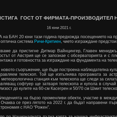
ИСТИГА ГОСТ ОТ ФИРМАТА-ПРОИЗВОДИТЕЛ 
16 юни 2021 г.
А на БАН 20 юни тази година предхожда посещението на п
 оптична система
Ричи-Кретиен
, чието изграждане предстои
кваме да пристигне Дитмар Вайнцингер, Главен мениджъ
стът от Австрия ще се запознае с обсерваторията и с пл
нтажа и готовността за изграждане на фундамента на телес
 новото съоръжение, ще бъде построена наблюдателна кула с
правляем телескоп. Той ще изпълнява програмата за ас
метеорологична станция към телескопа ще следи за силата
авляващ софтуер ще затваря телескопа и купола в случай
лизост до кулите на 60-см Касегрен и 50/70 см Шмит телеско
блюденията на бързо променливи обекти, участие в между
Очаква се през лятото на 2022 г. да бъдат направени пър
строномия с НАО “Рожен”.
ло по Националната пътна карта за научна инфраструктур