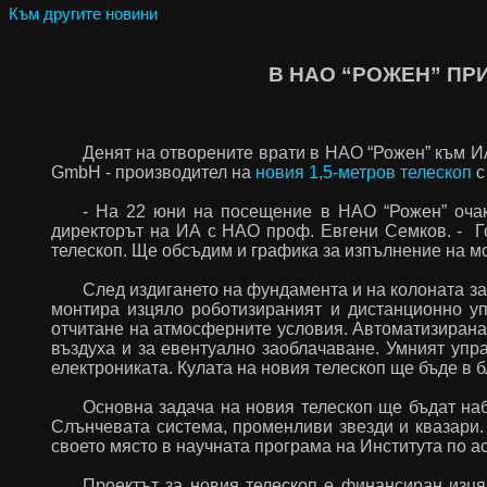
Към другите новини
В НАО “РОЖЕН” ПР
Денят на отворените врати в НАО “Рожен” към И
GmbH - производител на
новия 1,5-метров телескоп
с
- На 22 юни на посещение в НАО “Рожен” оча
директорът на ИА с НАО проф. Евгени Семков. - Го
телескоп. Ще обсъдим и графика за изпълнение на мо
След издигането на фундамента и на колоната за
монтира изцяло роботизираният и дистанционно у
отчитане на атмосферните условия. Автоматизирана 
въздуха и за евентуално заоблачаване. Умният упр
електрониката. Кулата на новия телескоп ще бъде в б
Основна задача на новия телескоп ще бъдат на
Слънчевата система, променливи звезди и квазари. 
своето място в научната програма на Института по а
Проектът за новия телескоп е финансиран изця