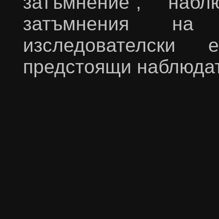
затъмнение“, наб
затъмнения на 
изследователски 
предстоящи наблюдат