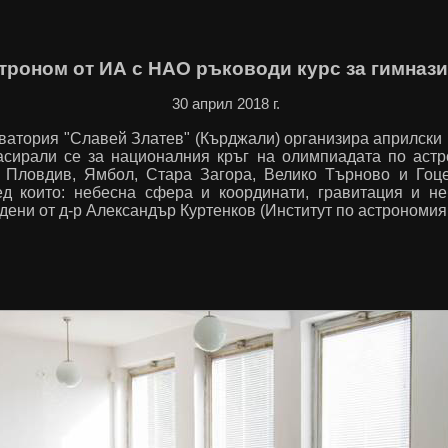
троном от ИА с НАО ръководи курс за гимназ
30 април 2018 г.
атория "Славей Златев" (Кърджали) организира априлски к
ласирали се за националния кръг на олимпиадата по астр
, Пловдив, Ямбол, Стара Загора, Велико Търново и Гоц
ед които: небесна сфера и координати, гравитация и н
дени от д-р Александър Куртенков (Институт по астрономия