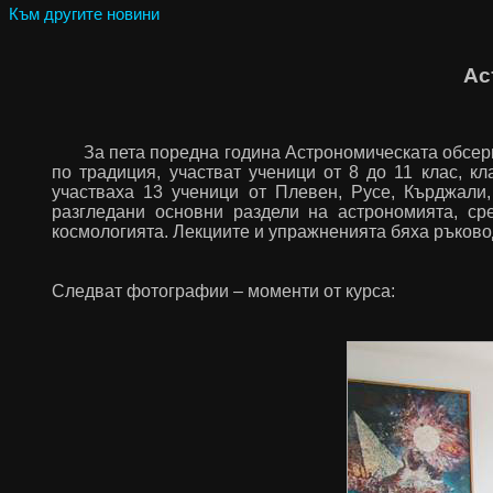
Към другите новини
Ас
За пета поредна година Астрономическата обсерв
по традиция, участват ученици от 8 до 11 клас, к
участваха 13 ученици от Плевен, Русе, Кърджали
разгледани основни раздели на астрономията, ср
космологията. Лекциите и упражненията бяха ръково
Следват фотографии – моменти от курса: