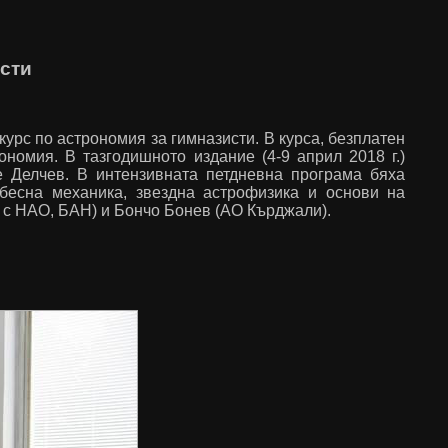
исти
урс по астрономия за гимназисти. В курса, безплатен
ономия. В тазгодишното издание (4-9 април 2018 г.)
е Делчев. В интензивната петдневна програма бяха
ебесна механика, звездна астрофизика и основи на
 с НАО, БАН) и Бончо Бонев (АО Кърджали).