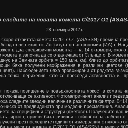
о следите на новата комета
C
/2017
O
1 (
ASAS
28 ноември 2017 г.
е скоро откритата комета
C
/2017
O
1 (
ASASSN
) премина пре
Наблюдателен екип от Института по астрономия (ИА) с На
ожен в два специфични момента – на 14 октомври, около 
то кометата започна да се отдалечава от Слънцето. В моме
радиус на Земната орбита ≈ 150 млн. км), близо до орбита
 нощи бяха получени изображения в различни цветове (
н цвят). Наблюденията бяха провокирани от рядката възм
на точка, перихелия, като се проследи активността и п
. показа п
o
вишение в повърхностната яркост в комата на
а отключваща се активност. Фотометричният анализ предви
оха следните звездни величини в различните филтри:
B
=14
 по-ниска от предвидената при моделни пресмятания. Анал
чието на специфични структури (джетове). Получените данн
ата яркост, приети бяха типични стойности за албедото 
лучени през последните години от измервания с няколко о
уба на маса от кометата
C
/2017
O
1 (
ASASSN
)
e
между 500-