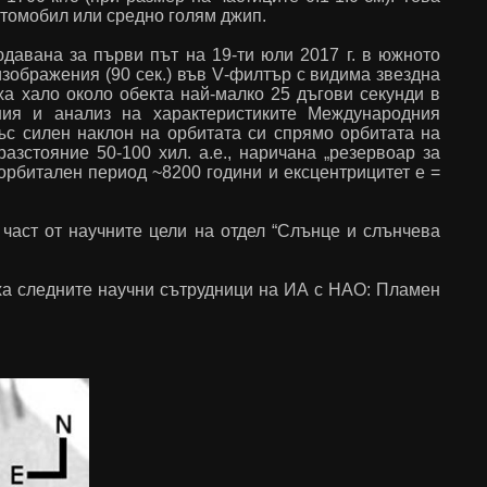
втомобил или средно голям джип.
юдавана за първи път на 19-ти юли 2017 г. в южното
изображения (90 сек.) във
V
-филтър с видима звездна
ха хало около обекта най-малко 25 дъгови секунди в
ия и анализ на характеристиките Международния
със силен наклон на орбитата си спрямо орбитата на
азстояние 50-100 хил. а.е., наричана „резервоар за
с орбитален период ~8200 години и ексцентрицитет
e
=
част от научните цели на отдел “Слънце и слънчева
аха следните научни сътрудници на ИА с НАО: Пламен