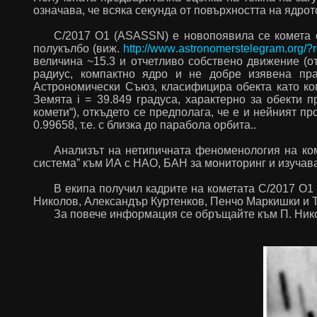
означава, че всяка секунда от повърхността на ядро
C
/2017
O
1 (
ASASSN
) е новопоявила се комета
полукълбо (виж.
http
://
www
.
astronomerstelegram
.
org
/?
величина ~15.3 и отчетливо собствено движение (о
радиус, компактно ядро и не добре изявена пр
Астрономически Съюз, класифицира обекта като к
Земята
i
= 39.849 градуса, характерно за обекти 
комети“), откъдето се предполага, че е и нейният 
0.99658, т.е. с близка до парабола орбита..
Анализът на нетипичната феноменология на ко
система” към ИА с НАО, БАН за мониторинг и изучава
В екипа получил кадрите на кометата
C
/2017
O
1 
Николов, Александър Куртенков, Пенчо Маркишки и 
За повече информация се обръщайте към П. Ник