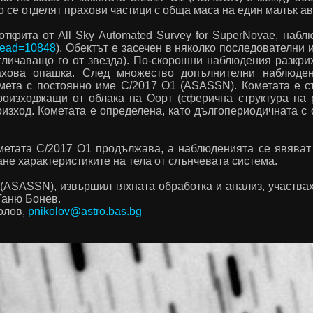
то се отделят прахови частици с обща маса на един малък а
 открита от
All Sky Automated Survey for SuperNovae
, набл
read
=10848
). Обектът е засечен в няколко последователни 
тличаващо го от звезда). По-скорошни наблюдения разкри
ахова опашка. След множество допълнителни наблюден
омета с постоянно име
C
/2017
O
1 (
ASASSN
). Кометата е 
произходжащи от облака на Оорт (сферична структура на р
произход. Кометата е определена, като дългопериодичната 
метата
C
/2017
O
1 продължава, а наблюденията се явяват 
не характеристиките на тела от слънчевата система.
(
ASASSN
), извършил тяхната обработка и анализ, участв
Таню Бонев.
олов,
pnikolov
@
astro
.
bas
.
bg