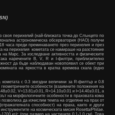
SN
)
з своя перихелий (най-близката точка до Слънцето по
ционална астрономическа обсерватория (НАО) получи
18 часа преди преминаването през перихелия и през
нта на перихелия кометата се намираше на разстояние
та на Марс. За изследване активността и физическите
така наречените
B
,
V
,
R
и
I
-филтри, приблизително
ожност да бъде наблюдаван новопоявил се обект при
ромяната на яркостта в кратка времева скала (едно
 кометата с 0.3 звездни величини за
R
-филтър и 0.8
д геометричните особености (взаимните положения на
.48±0.02,
V
=13.81±0.01,
R
=14.10±0.01 и
I
=14.40±0.01, а
изът на морфологичните особености в праховата кома
и позволиха да изчислим темпа на отделяне на прах от
(отражателната способност) на праха, както и други
т инструментите на космическата мисия
Rosetta
/
Philae
.
1700 кг/с (при размер на частиците 0.1-1.0 см). Това