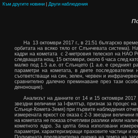
Към другите новини
|
Други наблюдения
П
На 13 октомври 2017 г., в 21:51 българско врем
орбитата на всяко тяло от Слънчевата система). 
кадри на кометата с 2-метровия телескоп на НАО Р
следващата нощ, 15 октомври, около 6 часа след ка
малко под 1.5 а.е. от Слънцето (1 а.е. е средният 
параметри на кометата, в двете последователни
съответстващи на син, зелен, червен и инфрачерве
сравнително далечно преминаване през тази особе
денонощие).
Анализът на данните от 14 и 15 октомври 2017 г
звездни величини за
I
-филтър, признак за процес н
Слънце-Комета-Земя) при първите наблюдения отчет
измерената яркост се оказа с 2-3 звездни величини
на кометата не показа отчетливи разлики и/или нали
кометното ядро. За целта бяха използвани измерен
параметри, характеризиращи праховите частици и по
Получената предварителна оценка на темпа на заг