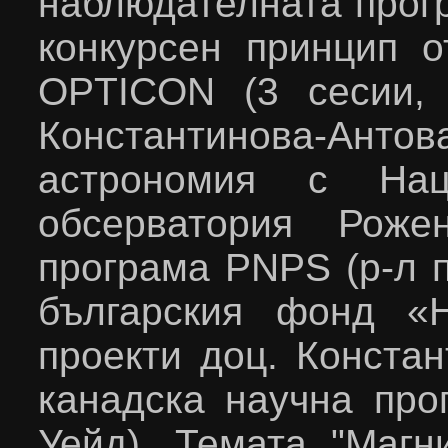
наблюдателната прог
конкурсен принцип о
OPTICON
(3 сесии,
Константинова-Ан
астрономия с Нац
обсерватория Рож
програма
PNPS
(р-л 
българския фонд «Н
проекти доц. Констан
канадска научна прог
Уейд). Темата "Магн