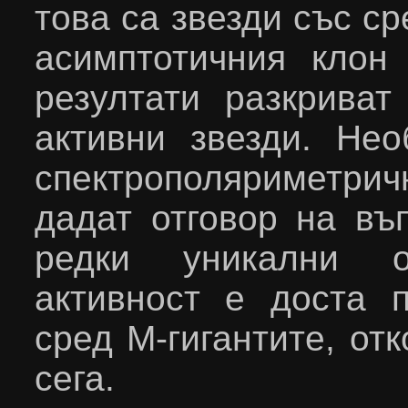
това са звезди със с
асимптотичния клон 
резултати разкриват
активни звезди. Не
спектрополяриметри
дадат отговор на въ
редки уникални о
активност е доста 
сред М-гигантите, от
сега.