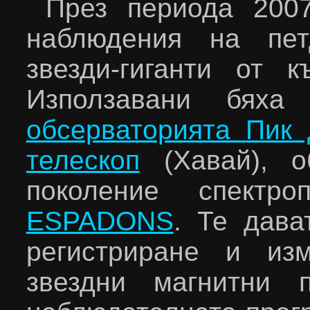
През периода 200
наблюдения на пе
звезди-гиганти от к
Използавани бях
обсерваторията
Пик
телескоп
(
Хавай
), 
поколение спектр
ESPADONS
. Те дава
регистриране и и
звездни магнитни 