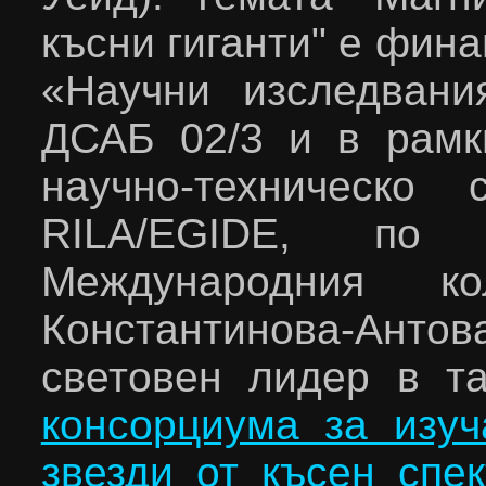
късни гиганти" е фин
«Научни изследвани
ДСАБ 02/3 и в рамк
научно-техническо 
RILA
/
EGIDE
,
по пр
Международния к
Константинова-Антова
световен лидер в т
консорциума за изуч
звезди от късен спе