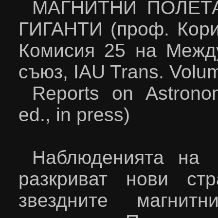
МАГНИТНИ ПОЛЕТА
ГИГАНТИ (проф. Кори
Комисия 25 на Межд
съюз,
IAU Trans
.
Volum
Reports on Astrono
ed., in press)
Наблюденията н
разкриват нови ст
звездните магнит