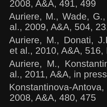
2008, A&A, 491, 499
Auri
е
re, M., Wade, G.,
al., 2009, A&A, 504, 23
Auri
е
re, M., Donati, J
et al., 2010, A&A, 516,
Auri
е
re, M., Konstanti
al., 2011, A&A, in press
Konstantinova-Antova, 
2008, A&A, 480, 475