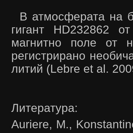
В атмосферата на б
гигант
HD
232862 от
магнитно поле от н
регистрирано необич
литий
(
L
е
bre et al
. 200
Литература
:
Auri
е
re, M., Konstantin