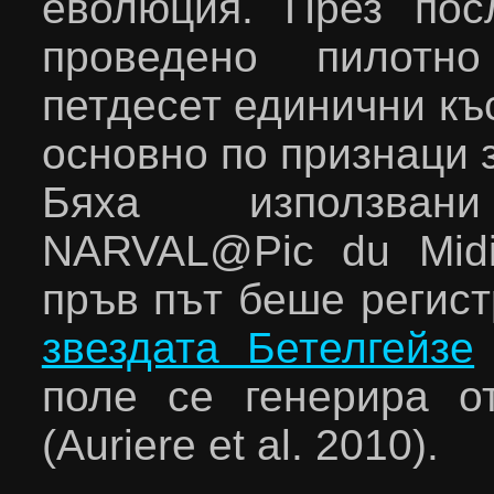
еволюция. През пос
проведено пилотн
петдесет единични къ
основно по признаци 
Бяха използвани
NARVAL
@
Pic du Mid
пръв път беше регис
звездата Бетелгейзе
поле се генерира от
(
Auri
е
re et al
. 2010).