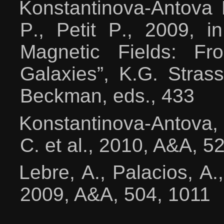
Konstantinova
-
Antova
P
.,
Petit P
., 2009,
i
Magnetic Fields
:
Fr
Galaxies
”,
K
.
G
.
Stras
Beckman
,
eds
., 433
Konstantinova-Antova, 
C. et al., 2010, A&A, 5
L
е
bre, A., Palacios, A.
2009, A&A, 504, 1011