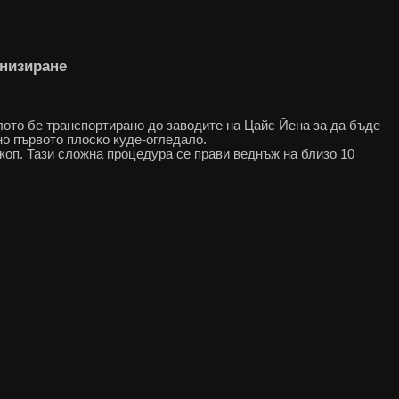
инизиране
ото бе транспортирано до заводите на Цайс Йена за да бъде
но първото плоско куде-огледало.
коп. Тази сложна процедура се прави веднъж на близо 10