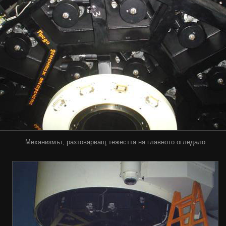
Механизмът, разтоварващ тежестта на главното огледало