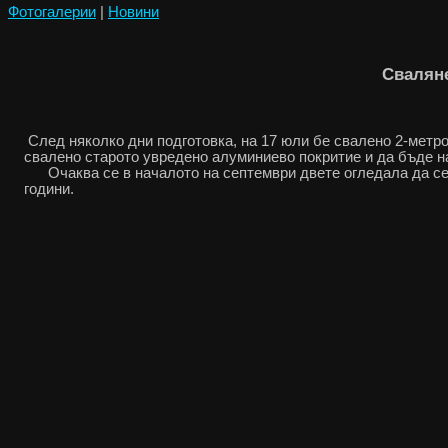
Фотогалерии
|
Новини
Сваляне
След няколко дни подготовка, на 17 юли бе свалено 2-метр
свалено старото увредено алуминиево покритие и да бъде н
Очаква се в началото на септември двете огледала да с
години.