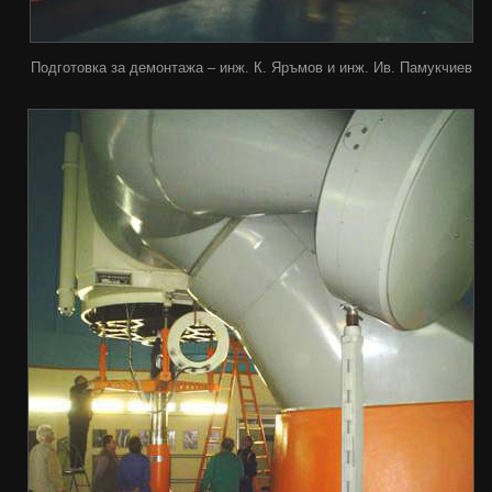
Подготовка за демонтажа – инж. К. Яръмов и инж. Ив. Памукчиев