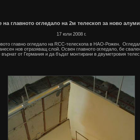
 на главното огледало на 2м телескоп за ново алум
17 юли 2008 г.
овото главно огледало на
RCC
-телескопа в НАО-Рожен. Огледал
анесен нов отразяващ слой. Освен главното огледало, бе свале
е върнат от Германия и да бъдат монтирани в двуметровия телес