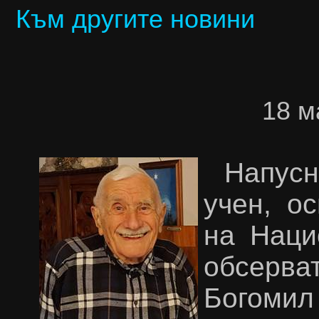
Към другите новини
18 м
Напусн
учен, о
на Наци
обсерв
Богомил