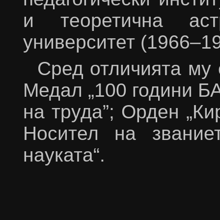
и теоретична ас
университет (1966–1
Сред отличията му 
Медал „100 години Б
на труда”; Орден „Ки
Носител на звание
науката“.