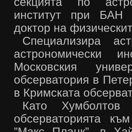
секцията по астр
институт при БАН 
доктор на физическит
Специализира ас
астрономически ин
Московския униве
обсерватория в Петер
в Кримската обсерва
Като Хумболтов 
обсерваторията към
”Макс Планк”, в Ха