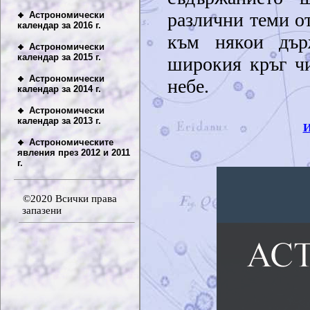
различни теми о
към някои дър
широкия кръг чи
небе.
И