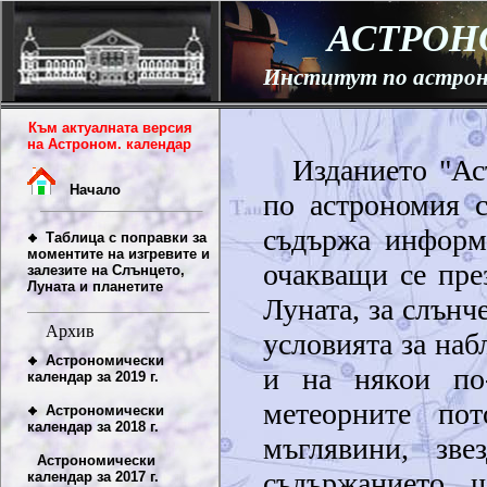
Изданието "Ас
по астрономия с
съдържа информа
очакващи се пре
Луната, за слънч
условията за наб
и на някои по
метеорните пот
мъглявини, зв
съдържанието 